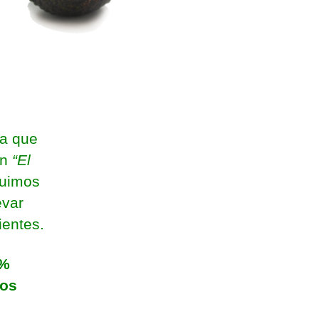
la que
on
“El
guimos
evar
ientes.
0%
ros