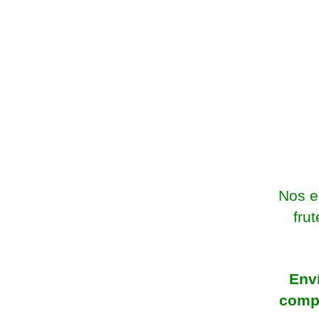
Nos e
fru
Env
comp