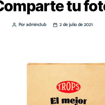
Comparte tu fot
Por
adminclub
2 de julio de 2021
Autor
Fecha
de
de
la
la
entrada
entrada