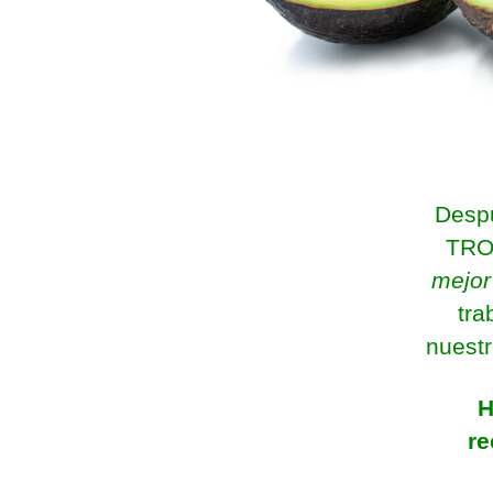
Despu
TROP
mejor
tra
nuestr
H
re