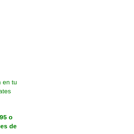
 en tu
ates
95 o
des de