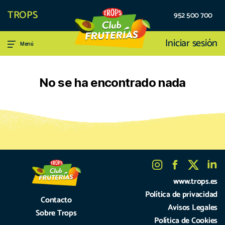
TROPS
952 500 700
Iniciar sesión
Menú
No se ha encontrado nada
www.trops.es
Política de privacidad
Contacto
Avisos Legales
Sobre Trops
Política de Cookies