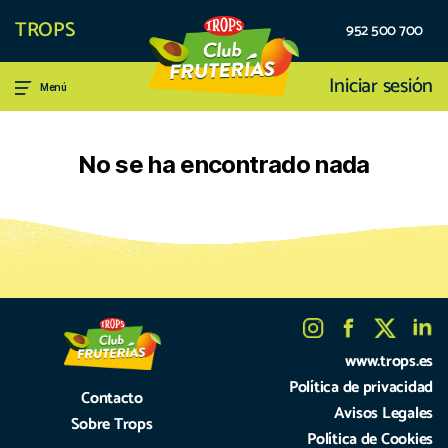
TROPS
952 500 700
Iniciar sesión
Menú
No se ha encontrado nada
www.trops.es
Política de privacidad
Contacto
Avisos Legales
Sobre Trops
Política de Cookies